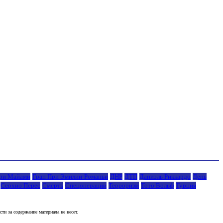
ри Майами
Гран При Эмилии-Романьи
ДНР
ДТП
Даниэль Риккардо
День
Серхио Перес
Смерть
Спецоперации
Терроризм
Тото Вольф
Турция
и за содержание материала не несет.