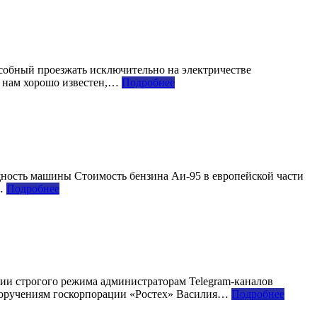
особный проезжать исключительно на электричестве
и нам хорошо известен,…
Подробнее
ность машины Стоимость бензина Аи-95 в европейской части
о…
Подробнее
ии строгого режима администраторам Telegram-каналов
 поручениям госкорпорации «Ростех» Василия…
Подробнее