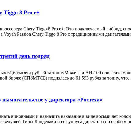
Tiggo 8 Pro e+
 кроссовера Chery Tiggo 8 Pro e+. Это подключаемый гибрид, сп
а Voyah Passion Chery Tiggo 8 Pro с традиционными двигателям
 третий день подряд
ых 61,6 тысячи рублей за тоннуМожет ли АИ-100 повысить мощ
вой бирже (СПбМТСБ) поднялась до 61 593 рубля за тонну, чт
о вымогательстве у директора «Ростеха»
ть виновными и назначить наказание в виде восьми лет колон
телеведущей Тины Канделаки и ее супруга директора по особым