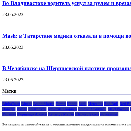
Во Владивостоке водитель уснул за рулем и вреза
23.05.2023
Mash: в Татарстане медики отказали в помощи в
23.05.2023
В Челябинске на Шершневской плотине произош
23.05.2023
Метки
AlphaTauri
Alpine
Aston Martin
Ferrari
Honda
Lada
Mercedes
Red Bull
Red Bu
Победы
Имола
Контракты
Кристиан Хорнер
Льюис Хэмилтон
МВД России
Украина
Фернандо Алонсо
Хельмут Марко
Шарль Леклер
мотоциклы
Все материалы на данном сайте взяты из открытых источников и предоставляются исключительно в озна