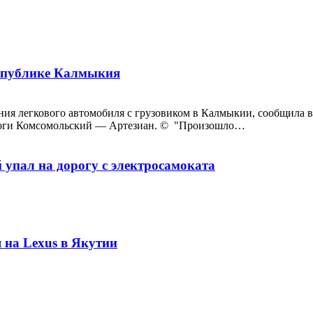
еспублике Калмыкия
ения легкового автомобиля с грузовиком в Калмыкии, сообщила 
дороги Комсомольский — Артезиан. © "Произошло…
 упал на дорогу с электросамоката
 на Lexus в Якутии