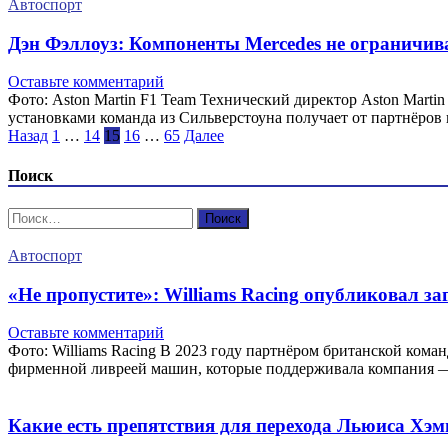
Автоспорт
Дэн Фэллоуз: Компоненты Mercedes не ограничива
Оставьте комментарий
Фото: Aston Martin F1 Team Технический директор Aston Martin
установками команда из Сильверстоуна получает от партнёров 
Пагинация
Назад
1
…
14
15
16
…
65
Далее
записей
Поиск
Найти:
Автоспорт
«Не пропустите»: Williams Racing опубликовал з
Оставьте комментарий
Фото: Williams Racing В 2023 году партнёром британской коман
фирменной ливреей машин, которые поддерживала компания —
Какие есть препятствия для перехода Льюиса Хэми