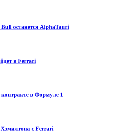
Bull останется AlphaTauri
дет в Ferrari
о контракте в Формуле 1
Хэмилтона с Ferrari