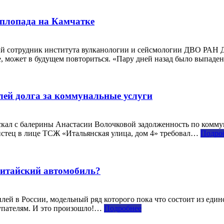
еплопада на Камчатке
ый сотрудник института вулканологии и сейсмологии ДВО РАН Д
е, может в будущем повториться. «Пару дней назад было выпад
лей долга за коммунальные услуги
л с балерины Анастасии Волочковой задолженность по коммуна
 истец в лице ТСЖ «Итальянская улица, дом 4» требовал…
Подро
 китайский автомобиль?
ей в России, модельный ряд которого пока что состоит из един
купателям. И это произошло!…
Подробнее