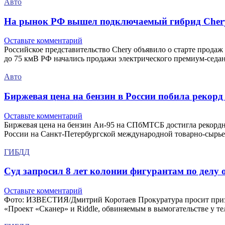
Авто
На рынок РФ вышел подключаемый гибрид Chery 
Оставьте комментарий
Российское представительство Chery объявило о старте продаж
до 75 кмВ РФ начались продажи электрического премиум-седан
Авто
Биржевая цена на бензин в России побила рекорд
Оставьте комментарий
Биржевая цена на бензин Аи-95 на СПбМТСБ достигла рекордн
России на Санкт-Петербургской международной товарно-сырье
ГИБДД
Суд запросил 8 лет колонии фигурантам по делу 
Оставьте комментарий
Фото: ИЗВЕСТИЯ/Дмитрий Коротаев Прокуратура просит призна
«Проект «Сканер» и Riddle, обвиняемым в вымогательстве у 