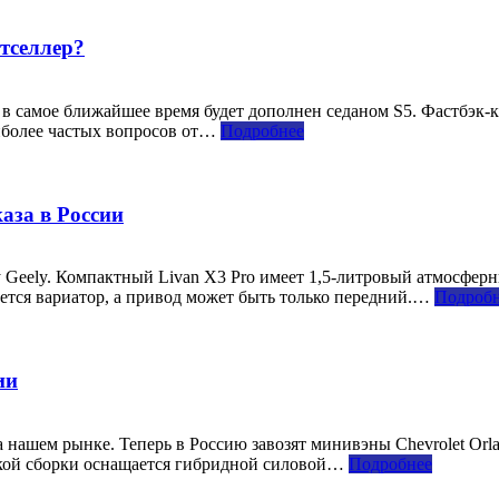
тселлер?
в самое ближайшее время будет дополнен седаном S5. Фастбэк-кр
аиболее частых вопросов от…
Подробнее
каза в России
Geely. Компактный Livan X3 Pro имеет 1,5-литровый атмосферн
ается вариатор, а привод может быть только передний.…
Подроб
ии
а нашем рынке. Теперь в Россию завозят минивэны Chevrolet O
йской сборки оснащается гибридной силовой…
Подробнее