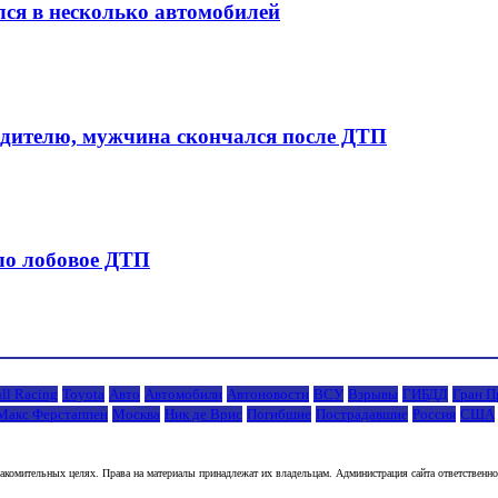
лся в несколько автомобилей
одителю, мужчина скончался после ДТП
ло лобовое ДТП
ll Racing
Toyota
Авто
Автомобили
Автоновости
ВСУ
Взрывы
ГИБДД
Гран П
Макс Ферстаппен
Москва
Ник де Врис
Погибшие
Пострадавшие
Россия
США
комительных целях. Права на материалы принадлежат их владельцам. Администрация сайта ответственност