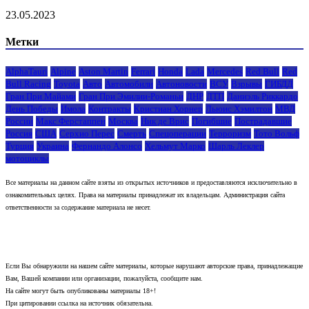
23.05.2023
Метки
AlphaTauri
Alpine
Aston Martin
Ferrari
Honda
Lada
Mercedes
Red Bull
Red
Bull Racing
Toyota
Авто
Автомобили
Автоновости
ВСУ
Взрывы
ГИБДД
Гран При Майами
Гран При Эмилии-Романьи
ДНР
ДТП
Даниэль Риккардо
День Победы
Имола
Контракты
Кристиан Хорнер
Льюис Хэмилтон
МВД
России
Макс Ферстаппен
Москва
Ник де Врис
Погибшие
Пострадавшие
Россия
США
Серхио Перес
Смерть
Спецоперации
Терроризм
Тото Вольф
Турция
Украина
Фернандо Алонсо
Хельмут Марко
Шарль Леклер
мотоциклы
Все материалы на данном сайте взяты из открытых источников и предоставляются исключительно в
ознакомительных целях. Права на материалы принадлежат их владельцам. Администрация сайта
ответственности за содержание материала не несет.
Если Вы обнаружили на нашем сайте материалы, которые нарушают авторские права, принадлежащие
Вам, Вашей компании или организации, пожалуйста, сообщите нам.
На сайте могут быть опубликованы материалы 18+!
При цитировании ссылка на источник обязательна.