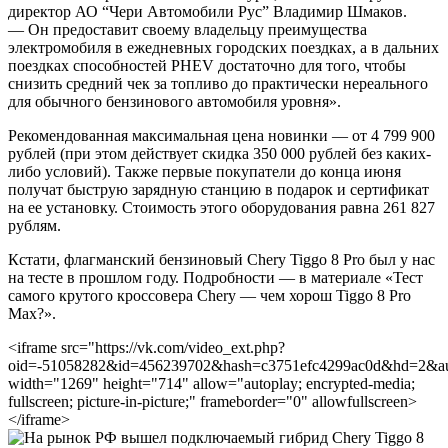
директор АО “Чери Автомобили Рус” Владимир Шмаков.
— Он предоставит своему владельцу преимущества
электромобиля в ежедневных городских поездках, а в дальних
поездках способностей PHEV достаточно для того, чтобы
снизить средний чек за топливо до практически нереального
для обычного бензинового автомобиля уровня».
Рекомендованная максимальная цена новинки — от 4 799 900
рублей (при этом действует скидка 350 000 рублей без каких-
либо условий). Также первые покупатели до конца июня
получат быструю зарядную станцию в подарок и сертификат
на ее установку. Стоимость этого оборудования равна 261 827
рублям.
Кстати, флагманский бензиновый Chery Tiggo 8 Pro был у нас
на тесте в прошлом году. Подробности — в материале «Тест
самого крутого кроссовера Chery — чем хорош Tiggo 8 Pro
Max?».
<iframe src="https://vk.com/video_ext.php?
oid=-51058282&id=456239702&hash=c3751efc4299ac0d&hd=2&aut
width="1269" height="714" allow="autoplay; encrypted-media;
fullscreen; picture-in-picture;" frameborder="0" allowfullscreen>
</iframe>