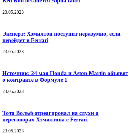
Red Bull останется AlphaTauri
23.05.2023
Эксперт: Хэмилтон поступит неразумно, если
перейдет в Ferrari
23.05.2023
Источник: 24 мая Honda и Aston Martin объявят
о контракте в Формуле 1
23.05.2023
Тото Вольф отреагировал на слухи о
переговорах Хэмилтона с Ferrari
23.05.2023