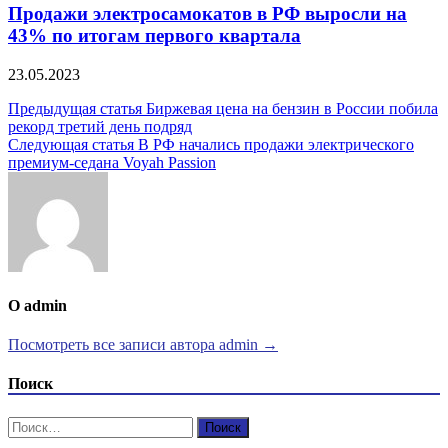
Продажи электросамокатов в РФ выросли на
43% по итогам первого квартала
23.05.2023
Навигация
Предыдущая статья
Биржевая цена на бензин в России побила
рекорд третий день подряд
по
Следующая статья
В РФ начались продажи электрического
записям
премиум-седана Voyah Passion
О admin
Посмотреть все записи автора admin →
Поиск
Найти: