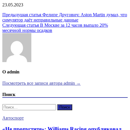
23.05.2023
Навигация
Предыдущая статья
Фелипе Другович: Aston Martin думал, что
симулятор даёт неправильные данные
по
Следующая статья
В Москве за 12 часов выпало 20%
записям
месячной нормы осадков
О admin
Посмотреть все записи автора admin →
Поиск
Найти:
Автоспорт
«Не пропустите»: Williams Racing опубликовал